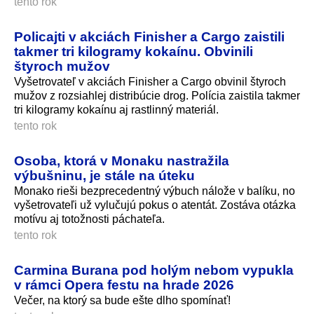
tento rok
Policajti v akciách Finisher a Cargo zaistili
takmer tri kilogramy kokaínu. Obvinili
štyroch mužov
Vyšetrovateľ v akciách Finisher a Cargo obvinil štyroch
mužov z rozsiahlej distribúcie drog. Polícia zaistila takmer
tri kilogramy kokaínu aj rastlinný materiál.
tento rok
Osoba, ktorá v Monaku nastražila
výbušninu, je stále na úteku
Monako rieši bezprecedentný výbuch nálože v balíku, no
vyšetrovateľi už vylučujú pokus o atentát. Zostáva otázka
motívu aj totožnosti páchateľa.
tento rok
Carmina Burana pod holým nebom vypukla
v rámci Opera festu na hrade 2026
Večer, na ktorý sa bude ešte dlho spomínať!