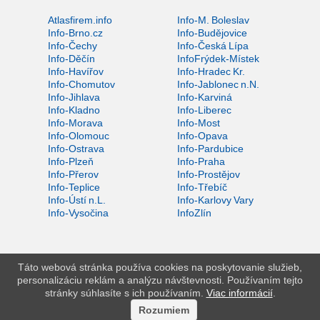
Atlasfirem.info
Info-M. Boleslav
Info-Brno.cz
Info-Budějovice
Info-Čechy
Info-Česká Lípa
Info-Děčín
InfoFrýdek-Místek
Info-Havířov
Info-Hradec Kr.
Info-Chomutov
Info-Jablonec n.N.
Info-Jihlava
Info-Karviná
Info-Kladno
Info-Liberec
Info-Morava
Info-Most
Info-Olomouc
Info-Opava
Info-Ostrava
Info-Pardubice
Info-Plzeň
Info-Praha
Info-Přerov
Info-Prostějov
Info-Teplice
Info-Třebíč
Info-Ústí n.L.
Info-Karlovy Vary
Info-Vysočina
InfoZlín
Táto webová stránka používa cookies na poskytovanie služieb,
personalizáciu reklám a analýzu návštevnosti. Používaním tejto
stránky súhlasíte s ich používaním.
Viac informácií
.
Rozumiem