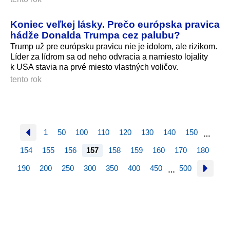
Koniec veľkej lásky. Prečo európska pravica
hádže Donalda Trumpa cez palubu?
Trump už pre európsku pravicu nie je idolom, ale rizikom.
Líder za lídrom sa od neho odvracia a namiesto lojality
k USA stavia na prvé miesto vlastných voličov.
tento rok
1
50
100
110
120
130
140
150
…
154
155
156
157
158
159
160
170
180
190
200
250
300
350
400
450
500
…