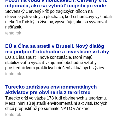
Pozor na vodu v horúčavách. Červený kríž
odporúča, ako sa vyhnúť tragédii pri vode
Slovenský Červený kríž po tragických dňoch na
slovenských vodných plochách, keď si horúčavy vyžiadali
niekoľko ľudských životov, vysvetľuje, ako sa vyvarovať
nešťastiu.
tento rok
EÚ a Čína sa stretli v Bruseli. Nový dialóg
má podporiť obchodné a investičné vzťahy
EÚ a Čína spustili nové konzultácie, ktoré majú
stabilizovať a vyvážiť vzájomné obchodné vzťahy
prostredníctvom praktických riešení aktuálnych výziev.
tento rok
Turecko zadržiava environmentálnych
aktivistov pre obvinenia z terorizmu
Turecko drží vo väzbe 178 ľudí obvinených z terorizmu.
Medzi nimi sú aj starší environmentálni aktivisti, ktorých
chcú prepustiť až po summite NATO v Ankare.
tento rok