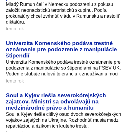
Mladý Rumun čelí v Nemecku podozreniu z pokusu
založiť neonacistickú teroristickú skupinu. Podľa
prokuratúry chcel zvrhnúť vládu v Rumunsku a nastoliť
diktatúru.
tento rok
Univerzita Komenského podáva trestné
oznámenie pre podozrenie z manipulácie
štipendií
Univerzita Komenského podáva trestné oznámenie pre
podozrenia z manipulácie so štipendiami na FSEV UK.
Vedenie sľubuje nulovú toleranciu k zneužívaniu moci.
tento rok
Soul a Kyjev riešia severokórejských
zajatcov. Ministri sa odvolávajú na
medzinárodné právo a humanitu
Soul a Kyjev riešia citlivý osud dvoch severokórejských
vojakov zajatých na Ukrajine. Rozhodnúť musia medzi
repatriáciou a rizikom ich krutého trestu.