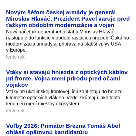
Novým šéfom českej armády je generál
Miroslav Hlaváč. Prezident Pavel varuje pred
ťažkým obdobím modernizácie a vojen
Nový náčelník generálneho štábu Miroslav Hlaváč
nastupuje do funkcie v období rastúcich hrozieb. Čaká ho
modernizácia armády aj príprava na slabší vplyv USA
v Európe.
tento rok
Vtáky si stavajú hniezda z optických káblov
pri fronte. Vojna mení prírodu pred očami
vojakov
Vtáky pri ukrajinskej frontovej línii zaplietajú do hniezd
kilometre optických vlákien. Vedci skúmajú, ako tento
fenomén mení miestny ekosystém.
tento rok
Voľby 2026: Primátor Brezna Tomáš Abel
ohlásil opätovnú kandidatúru