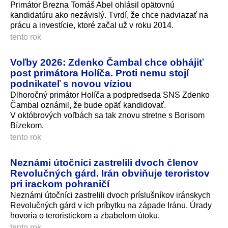
Primátor Brezna Tomáš Abel ohlásil opätovnú
kandidatúru ako nezávislý. Tvrdí, že chce nadviazať na
prácu a investície, ktoré začal už v roku 2014.
tento rok
Voľby 2026: Zdenko Čambal chce obhájiť
post primátora Holíča. Proti nemu stojí
podnikateľ s novou víziou
Dlhoročný primátor Holíča a podpredseda SNS Zdenko
Čambal oznámil, že bude opäť kandidovať.
V októbrových voľbách sa tak znovu stretne s Borisom
Bízekom.
tento rok
Neznámi útočníci zastrelili dvoch členov
Revolučných gárd. Irán obviňuje teroristov
pri irackom pohraničí
Neznámi útočníci zastrelili dvoch príslušníkov iránskych
Revolučných gárd v ich príbytku na západe Iránu. Úrady
hovoria o teroristickom a zbabelom útoku.
tento rok