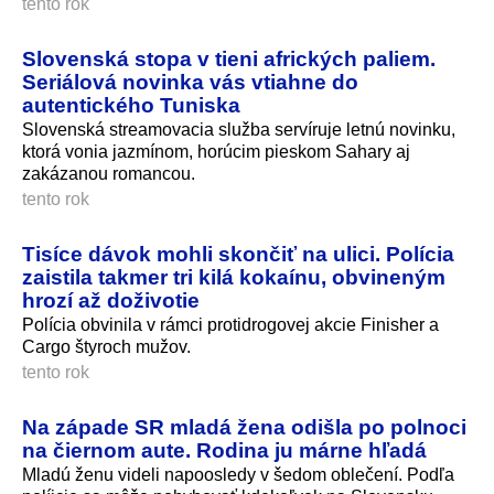
tento rok
Slovenská stopa v tieni afrických paliem.
Seriálová novinka vás vtiahne do
autentického Tuniska
Slovenská streamovacia služba servíruje letnú novinku,
ktorá vonia jazmínom, horúcim pieskom Sahary aj
zakázanou romancou.
tento rok
Tisíce dávok mohli skončiť na ulici. Polícia
zaistila takmer tri kilá kokaínu, obvineným
hrozí až doživotie
Polícia obvinila v rámci protidrogovej akcie Finisher a
Cargo štyroch mužov.
tento rok
Na západe SR mladá žena odišla po polnoci
na čiernom aute. Rodina ju márne hľadá
Mladú ženu videli napoosledy v šedom oblečení. Podľa