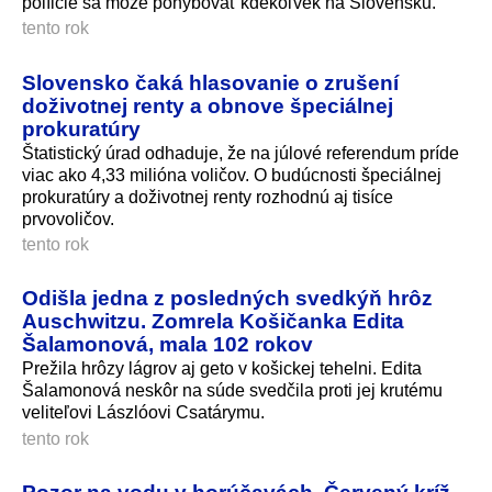
políicie sa môže pohybovať kdekoľvek na Slovensku.
tento rok
Slovensko čaká hlasovanie o zrušení
doživotnej renty a obnove špeciálnej
prokuratúry
Štatistický úrad odhaduje, že na júlové referendum príde
viac ako 4,33 milióna voličov. O budúcnosti špeciálnej
prokuratúry a doživotnej renty rozhodnú aj tisíce
prvovoličov.
tento rok
Odišla jedna z posledných svedkýň hrôz
Auschwitzu. Zomrela Košičanka Edita
Šalamonová, mala 102 rokov
Prežila hrôzy lágrov aj geto v košickej tehelni. Edita
Šalamonová neskôr na súde svedčila proti jej krutému
veliteľovi Lászlóovi Csatárymu.
tento rok