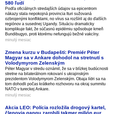
580 ľudí
Podľa oficiálnych stredajších údajov sa epicentrom
nákazy stala nepokojná provincia Ituri sužovaná
ozbrojenými konfliktami, no vírus sa rozšíril aj do ďalších
regiónov a susednej Ugandy. Situáciu dramaticky
komplikuje fakt, že súčasnú epidémiu spôsobuje kmeň
Bundibugyo, proti ktorému nefungujú bežné vakcíny.
minulý mesiac
Zmena kurzu v Budapešti: Premiér Péter
Magyar sa v Ankare dohodol na stretnutí s
Volodymyrom Zelenským
Péter Magyar v stredu oznámil, že sa v blízkej budúcnosti
stretne na bilaterálnom rokovaní s ukrajinským
prezidentom Volodymyrom Zelenským. Obaja lídri sa na
tom dohodli počas krátkeho rozhovoru na okraj summitu
NATO v tureckej Ankare.
minulý mesiac
Akcia LEO: Polícia rozložila drogový kartel,
členovia gangu zarobili takmer milión eur