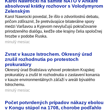
Karol Nawrocki na samite NATO v Ankare
absolvoval krátky rozhovor s Volodymyrom
Zelenským
Karol Nawrocki povedal, že išlo o zdvorilostnú debatu,
pričom zdôraznil, že pretrvávajúce bilaterálne spory
medzi Varšavou a Kyjevom nevylučujú pokračovanie
prirodzeného dialógu, keďže obe krajiny čelia spoločnej
hrozbe v podobe Ruska.
minulý mesiac
Zvrat v kauze Istrochem. Okresný úrad
zrušil rozhodnutia po protestoch
prokuratúry
Okresný úrad Bratislava vyhovel protestom Krajskej
prokuratúry a zrušil tri rozhodnutia o zastavení konania
v kauze environmentálnych záťaží v areáli bývalého
Istrochemu.
minulý mesiac
Počet potvrdených prípadov nákazy ebolou
v Kongu stúpol na 1708, chorobe podľahlo