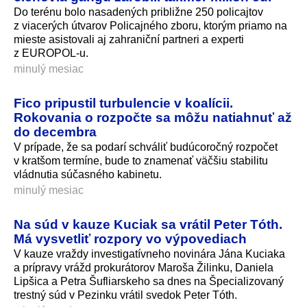
Do terénu bolo nasadených približne 250 policajtov
z viacerých útvarov Policajného zboru, ktorým priamo na
mieste asistovali aj zahraniční partneri a experti
z EUROPOL-u.
minulý mesiac
Fico pripustil turbulencie v koalícii.
Rokovania o rozpočte sa môžu natiahnuť až
do decembra
V prípade, že sa podarí schváliť budúcoročný rozpočet
v kratšom termíne, bude to znamenať väčšiu stabilitu
vládnutia súčasného kabinetu.
minulý mesiac
Na súd v kauze Kuciak sa vrátil Peter Tóth.
Má vysvetliť rozpory vo výpovediach
V kauze vraždy investigatívneho novinára Jána Kuciaka
a prípravy vrážd prokurátorov Maroša Žilinku, Daniela
Lipšica a Petra Šufliarskeho sa dnes na Špecializovaný
trestný súd v Pezinku vrátil svedok Peter Tóth.