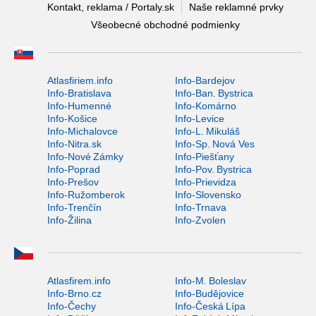
Kontakt, reklama / Portaly.sk
Naše reklamné prvky
Všeobecné obchodné podmienky
Atlasfiriem.info
Info-Bardejov
Info-Bratislava
Info-Ban. Bystrica
Info-Humenné
Info-Komárno
Info-Košice
Info-Levice
Info-Michalovce
Info-L. Mikuláš
Info-Nitra.sk
Info-Sp. Nová Ves
Info-Nové Zámky
Info-Piešťany
Info-Poprad
Info-Pov. Bystrica
Info-Prešov
Info-Prievidza
Info-Ružomberok
Info-Slovensko
Info-Trenčín
Info-Trnava
Info-Žilina
Info-Zvolen
Atlasfirem.info
Info-M. Boleslav
Info-Brno.cz
Info-Budějovice
Info-Čechy
Info-Česká Lípa