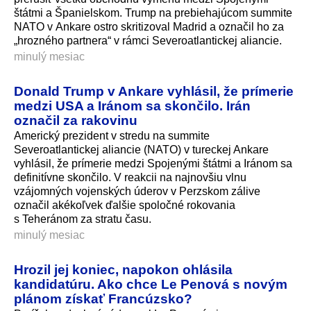
štátmi a Španielskom. Trump na prebiehajúcom summite
NATO v Ankare ostro skritizoval Madrid a označil ho za
„hrozného partnera“ v rámci Severoatlantickej aliancie.
minulý mesiac
Donald Trump v Ankare vyhlásil, že prímerie
medzi USA a Iránom sa skončilo. Irán
označil za rakovinu
Americký prezident v stredu na summite
Severoatlantickej aliancie (NATO) v tureckej Ankare
vyhlásil, že prímerie medzi Spojenými štátmi a Iránom sa
definitívne skončilo. V reakcii na najnovšiu vlnu
vzájomných vojenských úderov v Perzskom zálive
označil akékoľvek ďalšie spoločné rokovania
s Teheránom za stratu času.
minulý mesiac
Hrozil jej koniec, napokon ohlásila
kandidatúru. Ako chce Le Penová s novým
plánom získať Francúzsko?