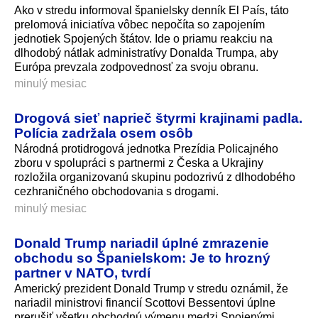
Ako v stredu informoval španielsky denník El País, táto
prelomová iniciatíva vôbec nepočíta so zapojením
jednotiek Spojených štátov. Ide o priamu reakciu na
dlhodobý nátlak administratívy Donalda Trumpa, aby
Európa prevzala zodpovednosť za svoju obranu.
minulý mesiac
Drogová sieť naprieč štyrmi krajinami padla.
Polícia zadržala osem osôb
Národná protidrogová jednotka Prezídia Policajného
zboru v spolupráci s partnermi z Česka a Ukrajiny
rozložila organizovanú skupinu podozrivú z dlhodobého
cezhraničného obchodovania s drogami.
minulý mesiac
Donald Trump nariadil úplné zmrazenie
obchodu so Španielskom: Je to hrozný
partner v NATO, tvrdí
Americký prezident Donald Trump v stredu oznámil, že
nariadil ministrovi financií Scottovi Bessentovi úplne
prerušiť všetku obchodnú výmenu medzi Spojenými