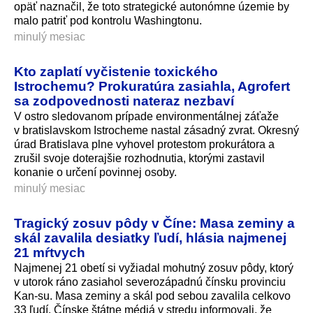
opäť naznačil, že toto strategické autonómne územie by
malo patriť pod kontrolu Washingtonu.
minulý mesiac
Kto zaplatí vyčistenie toxického
Istrochemu? Prokuratúra zasiahla, Agrofert
sa zodpovednosti nateraz nezbaví
V ostro sledovanom prípade environmentálnej záťaže
v bratislavskom Istrocheme nastal zásadný zvrat. Okresný
úrad Bratislava plne vyhovel protestom prokurátora a
zrušil svoje doterajšie rozhodnutia, ktorými zastavil
konanie o určení povinnej osoby.
minulý mesiac
Tragický zosuv pôdy v Číne: Masa zeminy a
skál zavalila desiatky ľudí, hlásia najmenej
21 mŕtvych
Najmenej 21 obetí si vyžiadal mohutný zosuv pôdy, ktorý
v utorok ráno zasiahol severozápadnú čínsku provinciu
Kan-su. Masa zeminy a skál pod sebou zavalila celkovo
33 ľudí. Čínske štátne médiá v stredu informovali, že