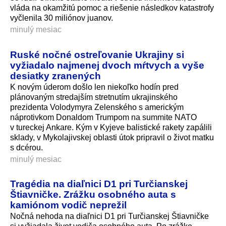
vláda na okamžitú pomoc a riešenie následkov katastrofy
vyčlenila 30 miliónov juanov.
minulý mesiac
Ruské nočné ostreľovanie Ukrajiny si
vyžiadalo najmenej dvoch mŕtvych a vyše
desiatky zranených
K novým úderom došlo len niekoľko hodín pred
plánovaným stredajším stretnutím ukrajinského
prezidenta Volodymyra Zelenského s americkým
náprotivkom Donaldom Trumpom na summite NATO
v tureckej Ankare. Kým v Kyjeve balistické rakety zapálili
sklady, v Mykolajivskej oblasti útok pripravil o život matku
s dcérou.
minulý mesiac
Tragédia na diaľnici D1 pri Turčianskej
Štiavničke. Zrážku osobného auta s
kamiónom vodič neprežil
Nočná nehoda na diaľnici D1 pri Turčianskej Štiavničke