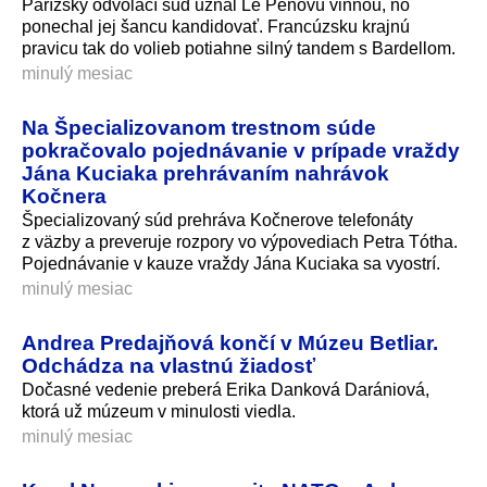
Parížsky odvolací súd uznal Le Penovú vinnou, no
ponechal jej šancu kandidovať. Francúzsku krajnú
pravicu tak do volieb potiahne silný tandem s Bardellom.
minulý mesiac
Na Špecializovanom trestnom súde
pokračovalo pojednávanie v prípade vraždy
Jána Kuciaka prehrávaním nahrávok
Kočnera
Špecializovaný súd prehráva Kočnerove telefonáty
z väzby a preveruje rozpory vo výpovediach Petra Tótha.
Pojednávanie v kauze vraždy Jána Kuciaka sa vyostrí.
minulý mesiac
Andrea Predajňová končí v Múzeu Betliar.
Odchádza na vlastnú žiadosť
Dočasné vedenie preberá Erika Danková Darániová,
ktorá už múzeum v minulosti viedla.
minulý mesiac