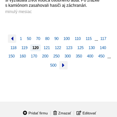
si vyžiadala život vodiča osobného auta. Po zrážke
s kamiónom zasahovali hasiči aj záchranári.
minulý mesiac
1
50
70
80
90
100
110
115
117
…
118
119
120
121
122
123
125
130
140
150
160
170
200
250
300
350
400
450
…
500
Pridať firmu
Zmazať
Editovať