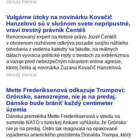
minulý mesiac
Vulgárne útoky na novinárku Kovačič
Hanzelovú sú v slušnom svete neprípustné,
vraví trestný právnik Čentéš
Renomovaný expert na tretsné právo Jozef Čentéš
v otvorenom rozhovore odkrýva pozadie svojho náhleho
odvolania z vedenia katedry na fakulte, na reálnych
dátach vyvracia politické mýty o trestoch za extrémizmus
a varuje pred nebezpečným nárastom online agresie,
ktorej čelila aj novinárka Zuzana Kovačič Hanzelová.
minulý mesiac
Mette Frederiksenová odkazuje Trumpovi:
Grónsko, samozrejme, nie je na predaj.
Dánsko bude brániť každý centimeter
územia
Dánska premiérka Mette Frederiksenová v stredu na
summite NATO v tureckej Ankare vyhlásila, že Grónsko
nie je na predaj. Ostro tak reagovala na opakované
vyjadrenia amerického prezidenta Donalda Trumpa, ktorý