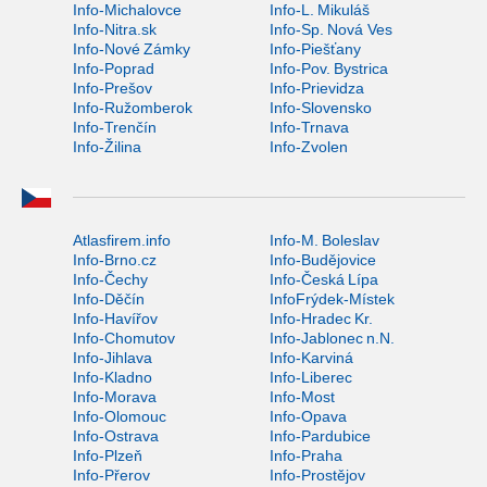
Info-Michalovce
Info-L. Mikuláš
Info-Nitra.sk
Info-Sp. Nová Ves
Info-Nové Zámky
Info-Piešťany
Info-Poprad
Info-Pov. Bystrica
Info-Prešov
Info-Prievidza
Info-Ružomberok
Info-Slovensko
Info-Trenčín
Info-Trnava
Info-Žilina
Info-Zvolen
Atlasfirem.info
Info-M. Boleslav
Info-Brno.cz
Info-Budějovice
Info-Čechy
Info-Česká Lípa
Info-Děčín
InfoFrýdek-Místek
Info-Havířov
Info-Hradec Kr.
Info-Chomutov
Info-Jablonec n.N.
Info-Jihlava
Info-Karviná
Info-Kladno
Info-Liberec
Info-Morava
Info-Most
Info-Olomouc
Info-Opava
Info-Ostrava
Info-Pardubice
Info-Plzeň
Info-Praha
Info-Přerov
Info-Prostějov