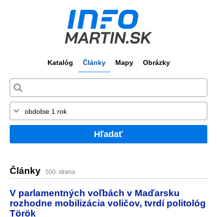
Katalóg
Články
Mapy
Obrázky
Hľadať
Články
500. strana
V parlamentných voľbách v Maďarsku
rozhodne mobilizácia voličov, tvrdí politológ
Török