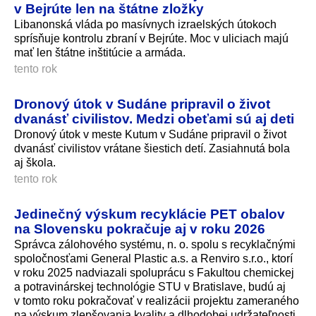
v Bejrúte len na štátne zložky
Libanonská vláda po masívnych izraelských útokoch
sprísňuje kontrolu zbraní v Bejrúte. Moc v uliciach majú
mať len štátne inštitúcie a armáda.
tento rok
Dronový útok v Sudáne pripravil o život
dvanásť civilistov. Medzi obeťami sú aj deti
Dronový útok v meste Kutum v Sudáne pripravil o život
dvanásť civilistov vrátane šiestich detí. Zasiahnutá bola
aj škola.
tento rok
Jedinečný výskum recyklácie PET obalov
na Slovensku pokračuje aj v roku 2026
Správca zálohového systému, n. o. spolu s recyklačnými
spoločnosťami General Plastic a.s. a Renviro s.r.o., ktorí
v roku 2025 nadviazali spoluprácu s Fakultou chemickej
a potravinárskej technológie STU v Bratislave, budú aj
v tomto roku pokračovať v realizácii projektu zameraného
na výskum zlepšovania kvality a dlhodobej udržateľnosti