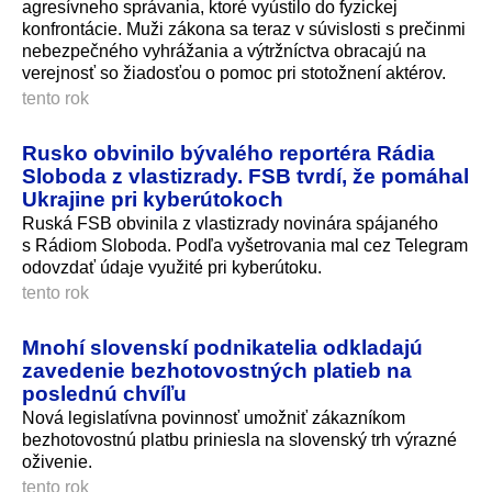
agresívneho správania, ktoré vyústilo do fyzickej
konfrontácie. Muži zákona sa teraz v súvislosti s prečinmi
nebezpečného vyhrážania a výtržníctva obracajú na
verejnosť so žiadosťou o pomoc pri stotožnení aktérov.
tento rok
Rusko obvinilo bývalého reportéra Rádia
Sloboda z vlastizrady. FSB tvrdí, že pomáhal
Ukrajine pri kyberútokoch
Ruská FSB obvinila z vlastizrady novinára spájaného
s Rádiom Sloboda. Podľa vyšetrovania mal cez Telegram
odovzdať údaje využité pri kyberútoku.
tento rok
Mnohí slovenskí podnikatelia odkladajú
zavedenie bezhotovostných platieb na
poslednú chvíľu
Nová legislatívna povinnosť umožniť zákazníkom
bezhotovostnú platbu priniesla na slovenský trh výrazné
oživenie.
tento rok