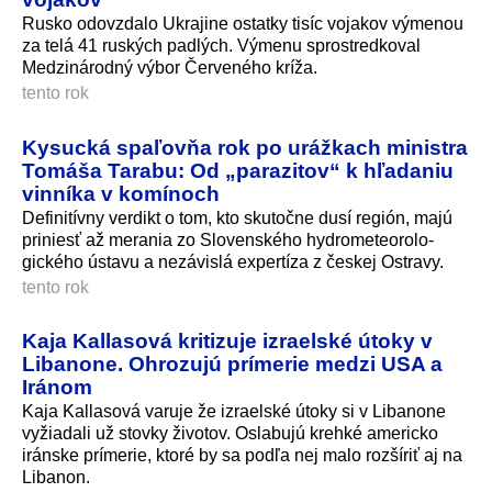
Rusko odovzdalo Ukrajine ostatky tisíc vojakov výmenou
za telá 41 ruských padlých. Výmenu sprostredkoval
Medzinárodný výbor Červeného kríža.
tento rok
Kysucká spaľovňa rok po urážkach ministra
Tomáša Tarabu: Od „parazitov“ k hľadaniu
vinníka v komínoch
Definitívny verdikt o tom, kto skutočne dusí región, majú
priniesť až merania zo Slovenského hydrometeorolo­
gického ústavu a nezávislá expertíza z českej Ostravy.
tento rok
Kaja Kallasová kritizuje izraelské útoky v
Libanone. Ohrozujú prímerie medzi USA a
Iránom
Kaja Kallasová varuje že izraelské útoky si v Libanone
vyžiadali už stovky životov. Oslabujú krehké americko
iránske prímerie, ktoré by sa podľa nej malo rozšíriť aj na
Libanon.