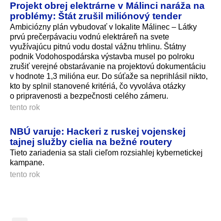
Projekt obrej elektrárne v Málinci naráža na
problémy: Štát zrušil miliónový tender
Ambiciózny plán vybudovať v lokalite Málinec – Látky
prvú prečerpávaciu vodnú elektráreň na svete
využívajúcu pitnú vodu dostal vážnu trhlinu. Štátny
podnik Vodohospodárska výstavba musel po polroku
zrušiť verejné obstarávanie na projektovú dokumentáciu
v hodnote 1,3 milióna eur. Do súťaže sa neprihlásil nikto,
kto by splnil stanovené kritériá, čo vyvoláva otázky
o pripravenosti a bezpečnosti celého zámeru.
tento rok
NBÚ varuje: Hackeri z ruskej vojenskej
tajnej služby cielia na bežné routery
Tieto zariadenia sa stali cieľom rozsiahlej kybernetickej
kampane.
tento rok