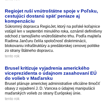
Regiojet ruší vnútroštátne spoje v Poľsku,
cestujúci dostanú späť peniaze aj
kompenzáciu
Súkromný dopravca RegioJet, ktorý na poľské koľajnice
vstúpil len v septembri minulého roka, oznámil definitívny
odchod z tamojšieho vnútroštátneho trhu. Podľa majiteľa
Radima Jančuru čelila spoločnosť diskriminácii,
blokovaniu infraštruktúry a predátorskej cenovej politike
zo strany štátneho dopravcu.
tento rok
Brusel kritizuje vyjadrenia amerického
viceprezidenta o údajnom zasahovaní EÚ
do volieb v Maďarsku
Brusel plánuje americkej administratíve oficiálne tlmočiť
obavy z vyjadrení J. D. Vancea o údajnej manipulácii
maďarských volieb zo strany Európskej únie.
tento rok