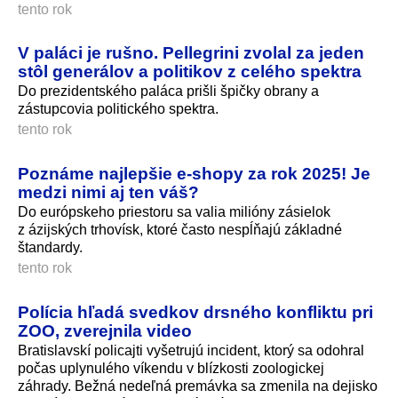
tento rok
V paláci je rušno. Pellegrini zvolal za jeden
stôl generálov a politikov z celého spektra
Do prezidentského paláca prišli špičky obrany a
zástupcovia politického spektra.
tento rok
Poznáme najlepšie e-shopy za rok 2025! Je
medzi nimi aj ten váš?
Do európskeho priestoru sa valia milióny zásielok
z ázijských trhovísk, ktoré často nespĺňajú základné
štandardy.
tento rok
Polícia hľadá svedkov drsného konfliktu pri
ZOO, zverejnila video
Bratislavskí policajti vyšetrujú incident, ktorý sa odohral
počas uplynulého víkendu v blízkosti zoologickej
záhrady. Bežná nedeľná premávka sa zmenila na dejisko