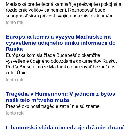
Maďarská predvolebná kampaň je prekvapivo pokojná a
rozdelenie voličov sa nemení. Rozhodovať bude
schopnosť strán priviesť svojich priaznivcov k urnám.
tento rok
Európska komisia vyzýva Maďarsko na
vysvetlenie údajného úniku informácií do
Ruska
Európska komisia žiada Budapešť o okamžité
vysvetlenie údajného odovzdania dokumentov Rusku.
Podľa Bruselu môže Maďarsko ohrozovať bezpečnosť
celej Únie.
tento rok
Tragédia v Humennom: V jednom z bytov
našli telo mŕtveho muža
Presné okolnosti tragédie zatiaľ nie sú známe.
tento rok
Libanonská vláda obmedzuje držanie zbraní