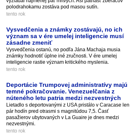
vyžiadal najmenej päť mŕtvych. Asi pätnásť zberačov
polodrahokamu zostáva pod masou sutín.
tento rok
Vysvedčenia a známky zostávajú, no ich
význam sa v ére umelej inteligencie musí
zásadne zmeniť
Vysvedčenia ostanú, no podľa Jána Machaja musia
známky hodnotiť úplne iné zručnosti. V ére umelej
inteligencie rastie význam kritického myslenia.
tento rok
Deportácie Trumpovej administratívy majú
temné pokračovanie. Venezuelčania z
núteného letu patria medzi nezvestných
Lietadlo s deportovanými z USA pristálo v Caracase len
pár hodín pred otrasmi s magnitúdou 7,5. Časť
pasažierov ubytovaných v La Guaire je dnes medzi
nezvestnými.
tento rok