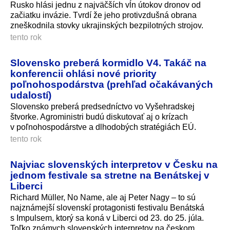
Rusko hlási jednu z najväčších vĺn útokov dronov od
začiatku invázie. Tvrdí že jeho protivzdušná obrana
zneškodnila stovky ukrajinských bezpilotných strojov.
tento rok
Slovensko preberá kormidlo V4. Takáč na
konferencii ohlási nové priority
poľnohospodárstva (prehľad očakávaných
udalostí)
Slovensko preberá predsedníctvo vo Vyšehradskej
štvorke. Agroministri budú diskutovať aj o krízach
v poľnohospodárstve a dlhodobých stratégiách EÚ.
tento rok
Najviac slovenských interpretov v Česku na
jednom festivale sa stretne na Benátskej v
Liberci
Richard Müller, No Name, ale aj Peter Nagy – to sú
najznámejší slovenskí protagonisti festivalu Benátská
s Impulsem, ktorý sa koná v Liberci od 23. do 25. júla.
Toľko známych slovenských interpretov na českom