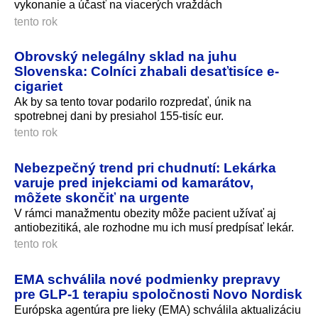
vykonanie a účasť na viacerých vraždách
tento rok
Obrovský nelegálny sklad na juhu
Slovenska: Colníci zhabali desaťtisíce e-
cigariet
Ak by sa tento tovar podarilo rozpredať, únik na
spotrebnej dani by presiahol 155-tisíc eur.
tento rok
Nebezpečný trend pri chudnutí: Lekárka
varuje pred injekciami od kamarátov,
môžete skončiť na urgente
V rámci manažmentu obezity môže pacient užívať aj
antiobezitiká, ale rozhodne mu ich musí predpísať lekár.
tento rok
EMA schválila nové podmienky prepravy
pre GLP-1 terapiu spoločnosti Novo Nordisk
Európska agentúra pre lieky (EMA) schválila aktualizáciu