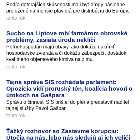
Podľa doterajších skúseností mali byť drogy následne
preložené na menšie plavidlá pre distribúciu do Európy.
tento rok
Sucho na Liptove robí farmárom obrovské
problémy, zasiata úroda neklíči
Poľnohospodári majú obavy, ako dokážu nakŕmiť
hospodárske zvieratá a či dokážu zabezpečiť dostatok
kvalitného objemového krmiva na zimu.
tento rok
Tajná správa SIS rozhádala parlament:
Opozícia vidí proruský tón, koalícia hovorí o
útokoch na Gašpara
Správu o činnosti SIS prišiel do pléna predstaviť riaditeľ
tajnej služby Pavol Gašpar.
tento rok
Ťažký rozhovor so Zastavme korupciu:
Útočia na nás, lebo nás sledujú aj ich voliči