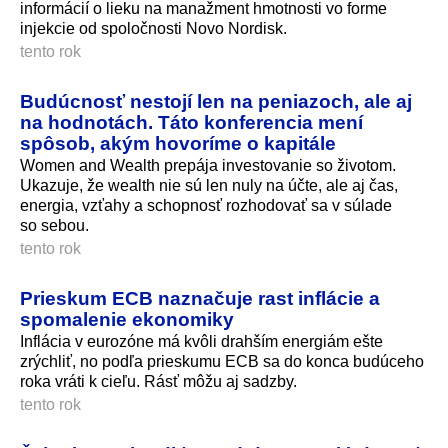
informácií o lieku na manažment hmotnosti vo forme
injekcie od spoločnosti Novo Nordisk.
tento rok
Budúcnosť nestojí len na peniazoch, ale aj
na hodnotách. Táto konferencia mení
spôsob, akým hovoríme o kapitále
Women and Wealth prepája investovanie so životom.
Ukazuje, že wealth nie sú len nuly na účte, ale aj čas,
energia, vzťahy a schopnosť rozhodovať sa v súlade
so sebou.
tento rok
Prieskum ECB naznačuje rast inflácie a
spomalenie ekonomiky
Inflácia v eurozóne má kvôli drahším energiám ešte
zrýchliť, no podľa prieskumu ECB sa do konca budúceho
roka vráti k cieľu. Rásť môžu aj sadzby.
tento rok