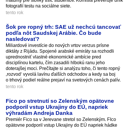
maturity pre stovky tisíc študentov. Komisia preveruje únik
fotografií testu na sociálne siete.
tento rok
Šok pre ropný trh: SAE už nechcú tancovať
podľa nôt Saudskej Arábie. Čo bude
nasledovať?
Miliardové investície do nových vrtov verzus prísne
diktáty z Rijádu. Spojené arabské emiráty sa rozhodli
uprednostniť vlastné ekonomické ambície pred
disciplínou kartelu, čím zasadili hlbokú ranu jeho
doterajšej moci. Prečítajte si analýzu toho, či tento ropný
‚rozvod‘ vyvolá lavínu ďalších odchodov a kedy sa boj
o trhový podiel reálne prejaví na svetových cenách palív.
tento rok
Fico po stretnutí so Zelenským opätovne
podporil vstup Ukrajiny do EÚ, napriek
výhradám Andreja Danka
Premiér Fico sa v Jerevane stretol so Zelenským. FIco
opätovne podporil vstup Ukrajiny do EÚ napriek hádke