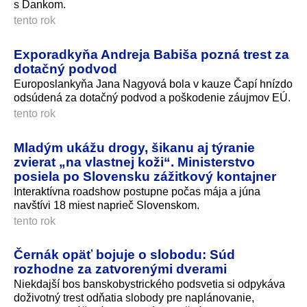
s Dankom.
tento rok
Exporadkyňa Andreja Babiša pozná trest za
dotačný podvod
Europoslankyňa Jana Nagyová bola v kauze Čapí hnízdo
odsúdená za dotačný podvod a poškodenie záujmov EÚ.
tento rok
Mladým ukážu drogy, šikanu aj týranie
zvierat „na vlastnej koži“. Ministerstvo
posiela po Slovensku zážitkový kontajner
Interaktívna roadshow postupne počas mája a júna
navštívi 18 miest naprieč Slovenskom.
tento rok
Černák opäť bojuje o slobodu: Súd
rozhodne za zatvorenými dverami
Niekdajší bos banskobystrického podsvetia si odpykáva
doživotný trest odňatia slobody pre naplánovanie,