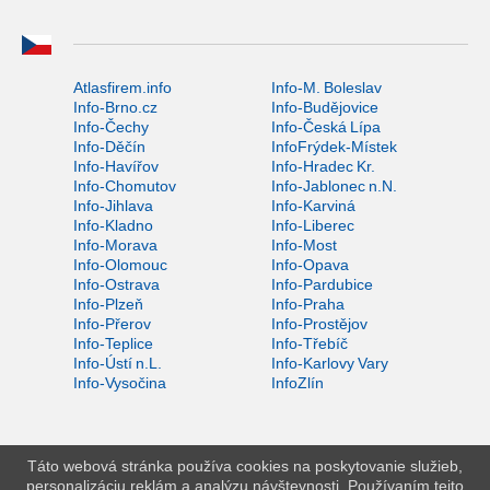
Atlasfirem.info
Info-M. Boleslav
Info-Brno.cz
Info-Budějovice
Info-Čechy
Info-Česká Lípa
Info-Děčín
InfoFrýdek-Místek
Info-Havířov
Info-Hradec Kr.
Info-Chomutov
Info-Jablonec n.N.
Info-Jihlava
Info-Karviná
Info-Kladno
Info-Liberec
Info-Morava
Info-Most
Info-Olomouc
Info-Opava
Info-Ostrava
Info-Pardubice
Info-Plzeň
Info-Praha
Info-Přerov
Info-Prostějov
Info-Teplice
Info-Třebíč
Info-Ústí n.L.
Info-Karlovy Vary
Info-Vysočina
InfoZlín
Táto webová stránka používa cookies na poskytovanie služieb,
personalizáciu reklám a analýzu návštevnosti. Používaním tejto