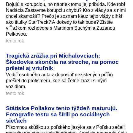
Bojujú s korupciou, no napriek tomu jej pribúda. Kde robí
Nadácia Zastavme korupciu chybu? Kto z vlády sa s nimi
chcel skamošiť? Prečo je zoznam káuz tejto vlády dlhší
ako titulky StarTreck? A dokedy to tak bude? Zistite
v Ťažkom rozhovore s Martinom Suchým a Zuzanou
Petkovou.
tento rok
Tragická zrážka pri Michalovciach:
Škodovka skončila na streche, na pomoc
priletel aj vrtuľník
Vodič osobného auta z doposiaľ nezistených príčin
prešiel do protismeru, kde sa čelne zrazil s iným
vozidlom.
tento rok
Státisíce Poliakov tento týždeň maturujú.
Fotografie testu sa šírili po sociálnych
sieťach
Písomnou skúškou z poľského jazyka sa v Poľsku začali