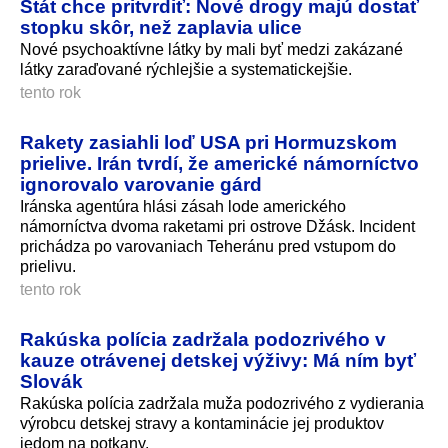
Štát chce pritvrdiť: Nové drogy majú dostať
stopku skôr, než zaplavia ulice
Nové psychoaktívne látky by mali byť medzi zakázané
látky zaraďované rýchlejšie a systematickejšie.
tento rok
Rakety zasiahli loď USA pri Hormuzskom
prielive. Irán tvrdí, že americké námorníctvo
ignorovalo varovanie gárd
Iránska agentúra hlási zásah lode amerického
námorníctva dvoma raketami pri ostrove Džásk. Incident
prichádza po varovaniach Teheránu pred vstupom do
prielivu.
tento rok
Rakúska polícia zadržala podozrivého v
kauze otrávenej detskej výživy: Má ním byť
Slovák
Rakúska polícia zadržala muža podozrivého z vydierania
výrobcu detskej stravy a kontaminácie jej produktov
jedom na potkany.