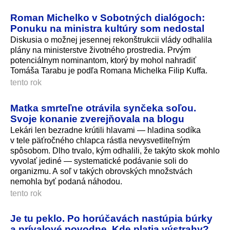
Roman Michelko v Sobotných dialógoch:
Ponuku na ministra kultúry som nedostal
Diskusia o možnej jesennej rekonštrukcii vlády odhalila
plány na ministerstve životného prostredia. Prvým
potenciálnym nominantom, ktorý by mohol nahradiť
Tomáša Tarabu je podľa Romana Michelka Filip Kuffa.
tento rok
Matka smrteľne otrávila synčeka soľou.
Svoje konanie zverejňovala na blogu
Lekári len bezradne krútili hlavami — hladina sodíka
v tele päťročného chlapca rástla nevysvetliteľným
spôsobom. Dlho trvalo, kým odhalili, že takýto skok mohlo
vyvolať jediné — systematické podávanie soli do
organizmu. A soľ v takých obrovských množstvách
nemohla byť podaná náhodou.
tento rok
Je tu peklo. Po horúčavách nastúpia búrky
a prívalové povodne. Kde platia výstrahy?