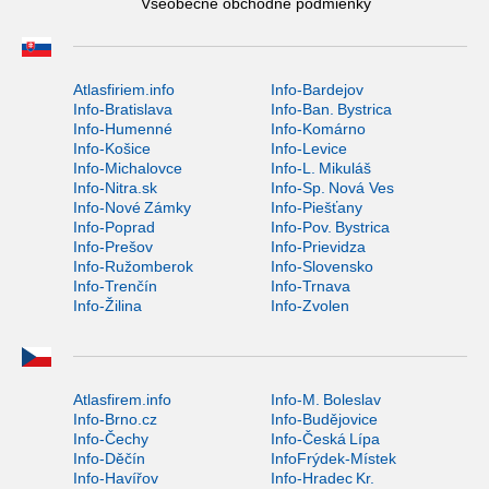
Všeobecné obchodné podmienky
Atlasfiriem.info
Info-Bardejov
Info-Bratislava
Info-Ban. Bystrica
Info-Humenné
Info-Komárno
Info-Košice
Info-Levice
Info-Michalovce
Info-L. Mikuláš
Info-Nitra.sk
Info-Sp. Nová Ves
Info-Nové Zámky
Info-Piešťany
Info-Poprad
Info-Pov. Bystrica
Info-Prešov
Info-Prievidza
Info-Ružomberok
Info-Slovensko
Info-Trenčín
Info-Trnava
Info-Žilina
Info-Zvolen
Atlasfirem.info
Info-M. Boleslav
Info-Brno.cz
Info-Budějovice
Info-Čechy
Info-Česká Lípa
Info-Děčín
InfoFrýdek-Místek
Info-Havířov
Info-Hradec Kr.