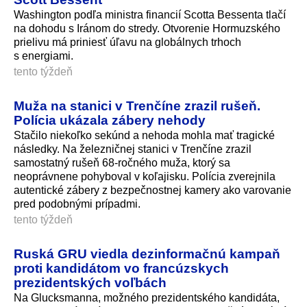
Washington podľa ministra financií Scotta Bessenta tlačí
na dohodu s Iránom do stredy. Otvorenie Hormuzského
prielivu má priniesť úľavu na globálnych trhoch
s energiami.
tento týždeň
Muža na stanici v Trenčíne zrazil rušeň.
Polícia ukázala zábery nehody
Stačilo niekoľko sekúnd a nehoda mohla mať tragické
následky. Na železničnej stanici v Trenčíne zrazil
samostatný rušeň 68-ročného muža, ktorý sa
neoprávnene pohyboval v koľajisku. Polícia zverejnila
autentické zábery z bezpečnostnej kamery ako varovanie
pred podobnými prípadmi.
tento týždeň
Ruská GRU viedla dezinformačnú kampaň
proti kandidátom vo francúzskych
prezidentských voľbách
Na Glucksmanna, možného prezidentského kandidáta,