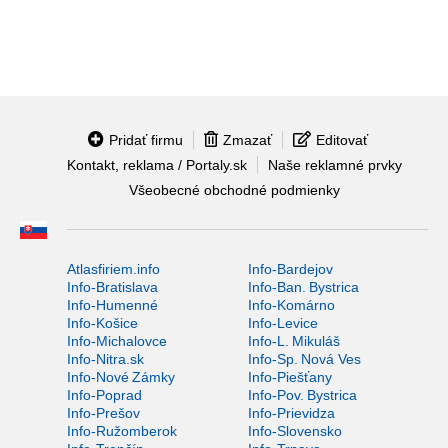
Pridať firmu
Zmazať
Editovať
Kontakt, reklama / Portaly.sk
Naše reklamné prvky
Všeobecné obchodné podmienky
Atlasfiriem.info
Info-Bardejov
Info-Bratislava
Info-Ban. Bystrica
Info-Humenné
Info-Komárno
Info-Košice
Info-Levice
Info-Michalovce
Info-L. Mikuláš
Info-Nitra.sk
Info-Sp. Nová Ves
Info-Nové Zámky
Info-Piešťany
Info-Poprad
Info-Pov. Bystrica
Info-Prešov
Info-Prievidza
Info-Ružomberok
Info-Slovensko