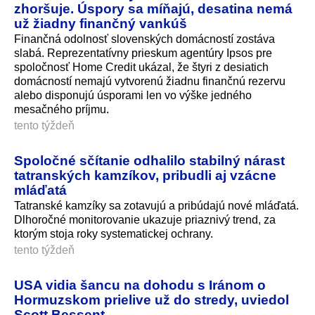
zhoršuje. Úspory sa míňajú, desatina nemá
už žiadny finančný vankúš
Finančná odolnosť slovenských domácností zostáva
slabá. Reprezentatívny prieskum agentúry Ipsos pre
spoločnosť Home Credit ukázal, že štyri z desiatich
domácností nemajú vytvorenú žiadnu finančnú rezervu
alebo disponujú úsporami len vo výške jedného
mesačného príjmu.
tento týždeň
Spoločné sčítanie odhalilo stabilný nárast
tatranských kamzíkov, pribudli aj vzácne
mláďatá
Tatranské kamzíky sa zotavujú a pribúdajú nové mláďatá.
Dlhoročné monitorovanie ukazuje priaznivý trend, za
ktorým stoja roky systematickej ochrany.
tento týždeň
USA vidia šancu na dohodu s Iránom o
Hormuzskom prielive už do stredy, uviedol
Scott Bessent