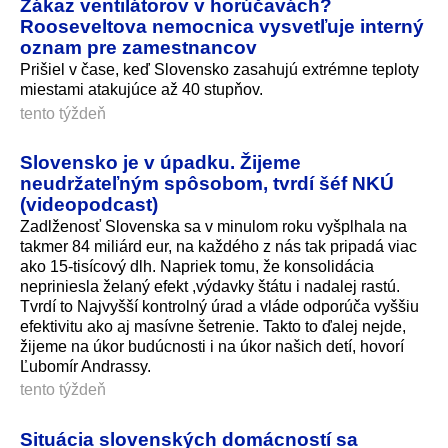
Zákaz ventilátorov v horúčavách?
Rooseveltova nemocnica vysvetľuje interný
oznam pre zamestnancov
Prišiel v čase, keď Slovensko zasahujú extrémne teploty
miestami atakujúce až 40 stupňov.
tento týždeň
Slovensko je v úpadku. Žijeme
neudržateľným spôsobom, tvrdí šéf NKÚ
(videopodcast)
Zadlženosť Slovenska sa v minulom roku vyšplhala na
takmer 84 miliárd eur, na každého z nás tak pripadá viac
ako 15-tisícový dlh. Napriek tomu, že konsolidácia
nepriniesla želaný efekt ,výdavky štátu i nadalej rastú.
Tvrdí to Najvyšší kontrolný úrad a vláde odporúča vyššiu
efektivitu ako aj masívne šetrenie. Takto to ďalej nejde,
žijeme na úkor budúcnosti i na úkor našich detí, hovorí
Ľubomír Andrassy.
tento týždeň
Situácia slovenských domácností sa