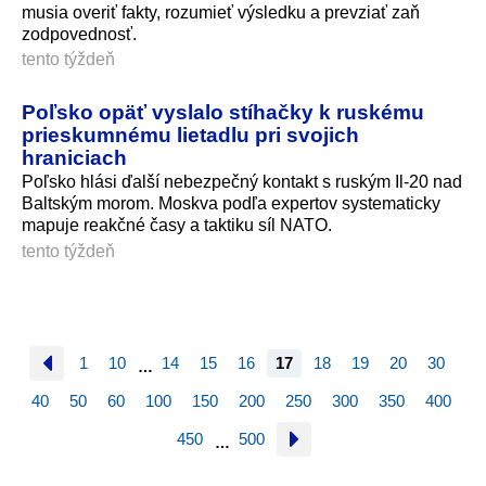
musia overiť fakty, rozumieť výsledku a prevziať zaň
zodpovednosť.
tento týždeň
Poľsko opäť vyslalo stíhačky k ruskému
prieskumnému lietadlu pri svojich
hraniciach
Poľsko hlási ďalší nebezpečný kontakt s ruským Il-20 nad
Baltským morom. Moskva podľa expertov systematicky
mapuje reakčné časy a taktiku síl NATO.
tento týždeň
1
10
14
15
16
17
18
19
20
30
…
40
50
60
100
150
200
250
300
350
400
450
500
…