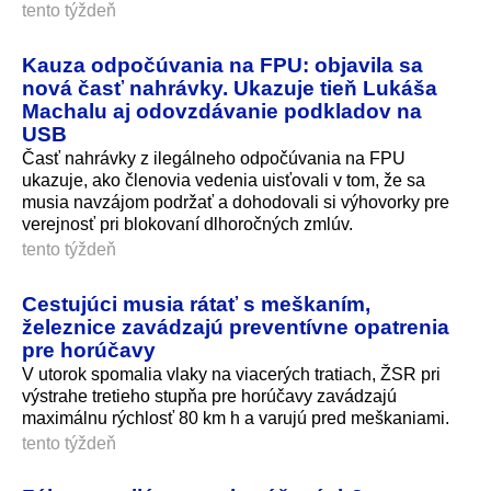
tento týždeň
Kauza odpočúvania na FPU: objavila sa
nová časť nahrávky. Ukazuje tieň Lukáša
Machalu aj odovzdávanie podkladov na
USB
Časť nahrávky z ilegálneho odpočúvania na FPU
ukazuje, ako členovia vedenia uisťovali v tom, že sa
musia navzájom podržať a dohodovali si výhovorky pre
verejnosť pri blokovaní dlhoročných zmlúv.
tento týždeň
Cestujúci musia rátať s meškaním,
železnice zavádzajú preventívne opatrenia
pre horúčavy
V utorok spomalia vlaky na viacerých tratiach, ŽSR pri
výstrahe tretieho stupňa pre horúčavy zavádzajú
maximálnu rýchlosť 80 km h a varujú pred meškaniami.
tento týždeň