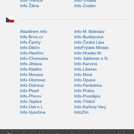
Info-Trenčín
Info-Trnava
Info-Žilina
Info-Zvolen
Atlasfirem.info
Info-M. Boleslav
Info-Brno.cz
Info-Budějovice
Info-Čechy
Info-Česká Lípa
Info-Děčín
InfoFrýdek-Místek
Info-Havířov
Info-Hradec Kr.
Info-Chomutov
Info-Jablonec n.N.
Info-Jihlava
Info-Karviná
Info-Kladno
Info-Liberec
Info-Morava
Info-Most
Info-Olomouc
Info-Opava
Info-Ostrava
Info-Pardubice
Info-Plzeň
Info-Praha
Info-Přerov
Info-Prostějov
Info-Teplice
Info-Třebíč
Info-Ústí n.L.
Info-Karlovy Vary
Info-Vysočina
InfoZlín