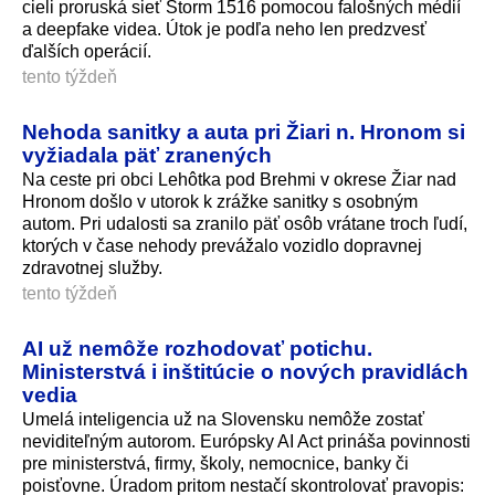
cieli proruská sieť Storm 1516 pomocou falošných médií
a deepfake videa. Útok je podľa neho len predzvesť
ďalších operácií.
tento týždeň
Nehoda sanitky a auta pri Žiari n. Hronom si
vyžiadala päť zranených
Na ceste pri obci Lehôtka pod Brehmi v okrese Žiar nad
Hronom došlo v utorok k zrážke sanitky s osobným
autom. Pri udalosti sa zranilo päť osôb vrátane troch ľudí,
ktorých v čase nehody prevážalo vozidlo dopravnej
zdravotnej služby.
tento týždeň
AI už nemôže rozhodovať potichu.
Ministerstvá i inštitúcie o nových pravidlách
vedia
Umelá inteligencia už na Slovensku nemôže zostať
neviditeľným autorom. Európsky AI Act prináša povinnosti
pre ministerstvá, firmy, školy, nemocnice, banky či
poisťovne. Úradom pritom nestačí skontrolovať pravopis: