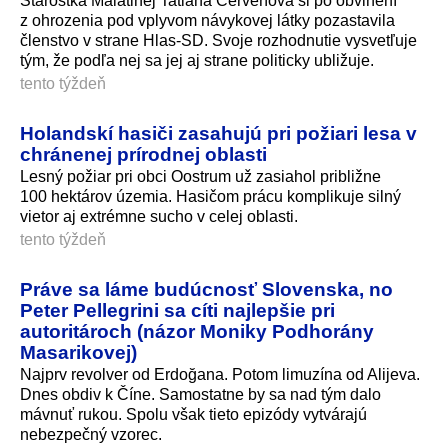
Starostka Malatinej Tatiana Červeňová si po obvinení
z ohrozenia pod vplyvom návykovej látky pozastavila
členstvo v strane Hlas-SD. Svoje rozhodnutie vysvetľuje
tým, že podľa nej sa jej aj strane politicky ubližuje.
tento týždeň
Holandskí hasiči zasahujú pri požiari lesa v
chránenej prírodnej oblasti
Lesný požiar pri obci Oostrum už zasiahol približne
100 hektárov územia. Hasičom prácu komplikuje silný
vietor aj extrémne sucho v celej oblasti.
tento týždeň
Práve sa láme budúcnosť Slovenska, no
Peter Pellegrini sa cíti najlepšie pri
autoritároch (názor Moniky Podhorány
Masarikovej)
Najprv revolver od Erdoğana. Potom limuzína od Alijeva.
Dnes obdiv k Číne. Samostatne by sa nad tým dalo
mávnuť rukou. Spolu však tieto epizódy vytvárajú
nebezpečný vzorec.